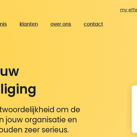
my effe
nis
klanten
over ons
contact
ouw
liging
twoordelijkheid om de
an jouw organisatie en
ouden zeer serieus.