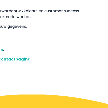
softwareontwikkelaars en customer success
nformatie werken.
 jouw gegevens.
om
.
contactpagina
.