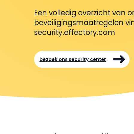
Een volledig overzicht van o
beveiligingsmaatregelen vin
security.effectory.com
bezoek ons security center