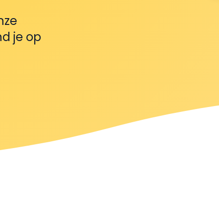
nze
d je op