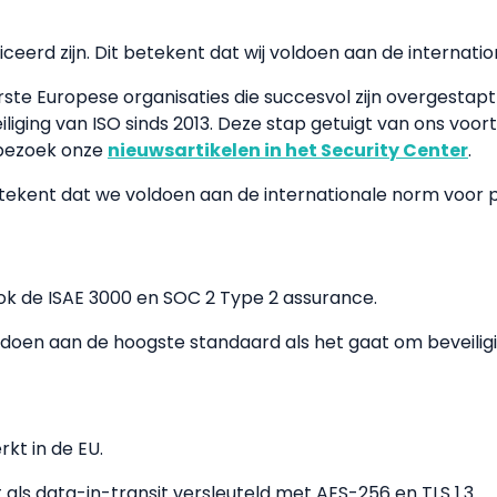
iceerd zijn. Dit betekent dat wij voldoen aan de internati
erste Europese organisaties die succesvol zijn overgestap
iliging van ISO sinds 2013. Deze stap getuigt van ons v
 bezoek onze
nieuwsartikelen in het Security Center
.
betekent dat we voldoen aan de internationale norm voor 
ok de ISAE 3000 en SOC 2 Type 2 assurance.
oen aan de hoogste standaard als het gaat om beveiligin
kt in de EU.
als data-in-transit versleuteld met AES-256 en TLS 1.3.