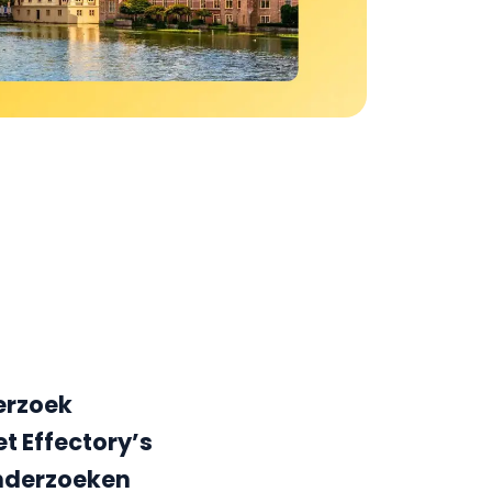
erzoek
 Effectory’s
nderzoeken