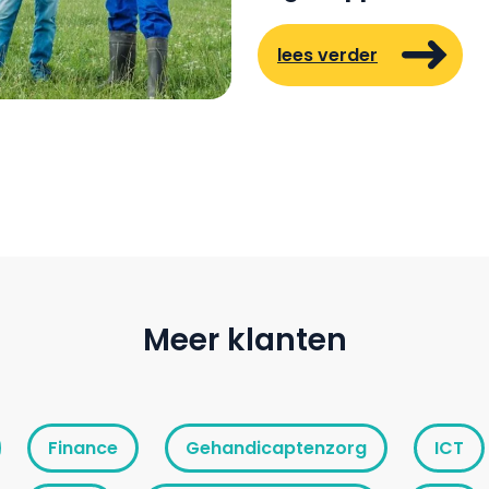
lees verder
Meer klanten
Finance
Gehandicaptenzorg
ICT