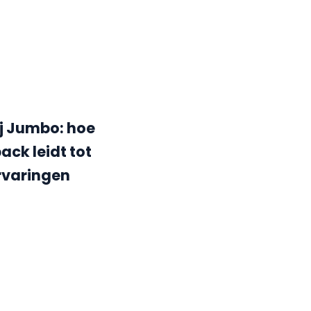
ij Jumbo: hoe
ck leidt tot
rvaringen