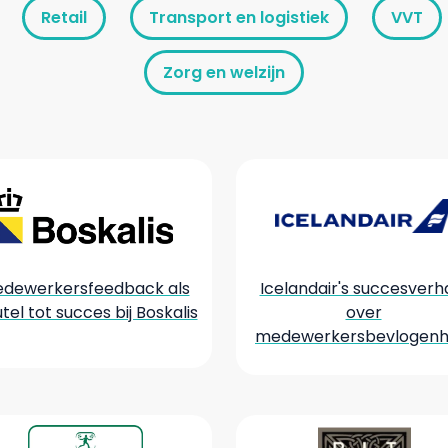
Retail
Transport en logistiek
VVT
Zorg en welzijn
dewerkersfeedback als
Icelandair's succesverh
utel tot succes bij Boskalis
over
medewerkersbevlogenh