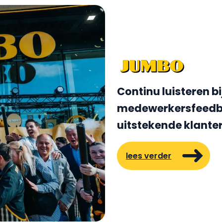
Continu luisteren b
medewerkersfeedba
uitstekende klante
lees verder