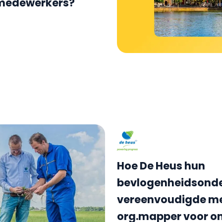
 medewerkers?
Hoe De Heus hun
bevlogenheidsond
vereenvoudigde met
org.mapper voor o