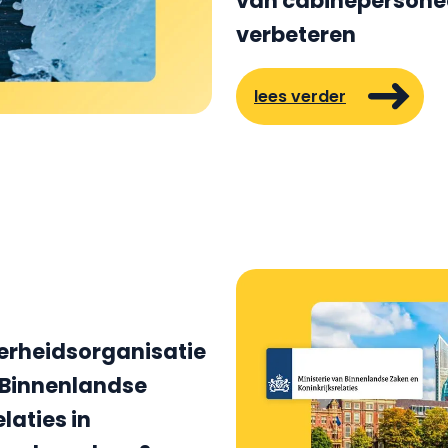
van cabinepersonee
verbeteren
lees verder
verheidsorganisatie
n Binnenlandse
laties in