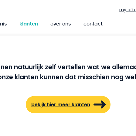
my effe
klanten
nis
over ons
contact
en natuurlijk zelf vertellen wat we allema
nze klanten kunnen dat misschien nog wel
bekijk hier meer klanten