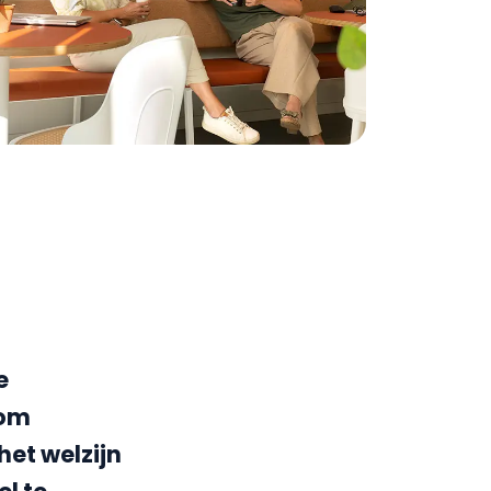
e
 om
het welzijn