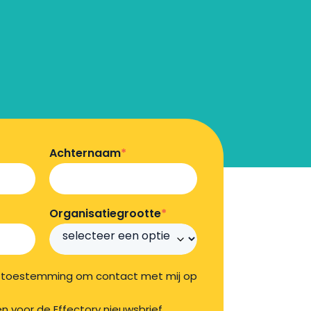
Achternaam
*
Organisatiegrootte
*
ry toestemming om contact met mij op
jven voor de Effectory nieuwsbrief