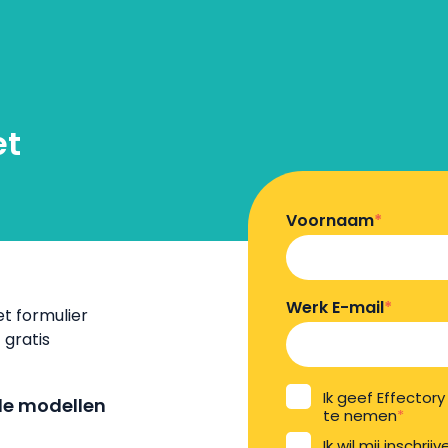
et
Voornaam
*
Werk E-mail
*
t formulier
 gratis
Ik geef Effecto
de modellen
te nemen
*
Ik wil mij inschri