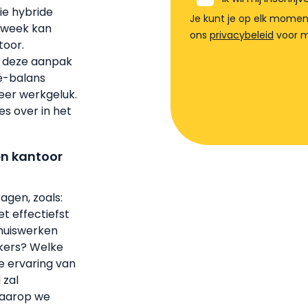
ie hybride
Je kunt je op elk momen
kweek kan
ons
privacybeleid
voor m
toor.
 deze aanpak
é-balans
eer werkgeluk.
es over in het
en kantoor
agen, zoals:
 effectiefst
thuiswerken
kers? Welke
e ervaring van
 zal
waarop we