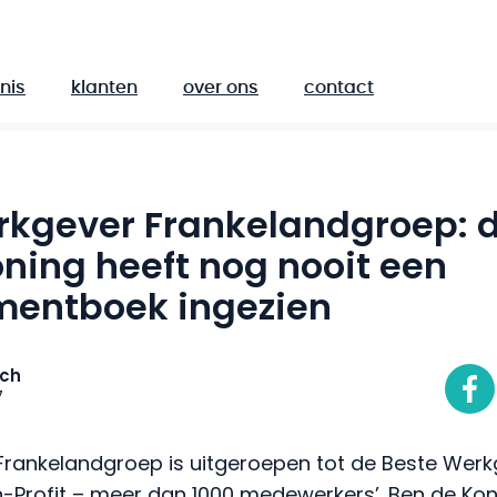
nis
klanten
over ons
contact
rkgever Frankelandgroep: d
ning heeft nog nooit een
entboek ingezien
ich
7
 Frankelandgroep is uitgeroepen tot de Beste Werkg
n-Profit – meer dan 1000 medewerkers’. Ben de Kon