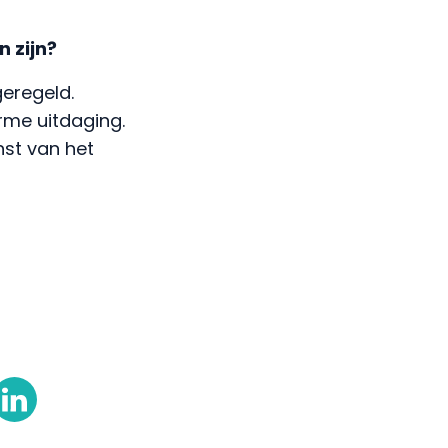
n zijn?
geregeld.
orme uitdaging.
enst van het