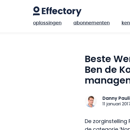
oplossingen
abonnementen
ken
Beste We
Ben de Ko
managem
Danny Paul
11 januari 201
De zorginstelling
de categorie ‘No