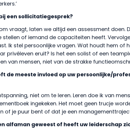
kers.’
bij een sollicitatiegesprek?
r om vraagt, laten we altijd een assessment doen.
 stellen of iemand de capaciteiten heeft. Vervolgens
st. Ik stel persoonlijke vragen. Wat houdt hem of 
aar privéleven eruit? Is het een solist of een teamp
en van mensen, niet van de strakke functieomschri
eft de meeste invloed op uw persoonlijke/profe
ontspanning, niet om te leren. Leren doe ik van men
ementboek ingekeken. Het moet geen trucje word
an of je puur bent of dat je een managementtraject
 een alfaman geweest of heeft uw leiderschap zi