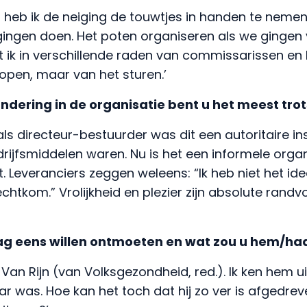
 heb ik de neiging de touwtjes in handen te nemen
ingen doen. Het poten organiseren als we gingen 
t ik in verschillende raden van commissarissen en 
open, maar van het sturen.’
ndering in de organisatie bent u het meest trot
als directeur-bestuurder was dit een autoritaire in
ijfsmiddelen waren. Nu is het een informele organ
. Leveranciers zeggen weleens: “Ik heb niet het idee
rechtkom.” Vrolijkheid en plezier zijn absolute ran
aag eens willen ontmoeten en wat zou u hem/ha
Van Rijn (van Volksgezondheid, red.). Ik ken hem uit 
 was. Hoe kan het toch dat hij zo ver is afgedre