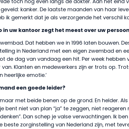
ilde toch nog even langs de dokter. Aan het eind 
geveld: kanker. De laatste maanden van haar leve
b ik gemerkt dat je als verzorgende het verschil k
p in uw kantoor zegt het meest over uw persoon
 zwembad. Dat hebben we in 1996 laten bouwen. De
telling in Nederland met een eigen zwembad en ee
ot de dag van vandaag een hit. Per week hebben v
 van. Klanten en medewerkers zijn er trots op. Trot
 heerlijke emotie.’
mand een goede leider?
, maar met beide benen op de grond. En helder. Al
je bent niet van plan “ja” te zeggen, niet reageren
denken”. Dan schep je valse verwachtingen. Ik ben
 de beste zorginstelling van Nederland zijn, met tev