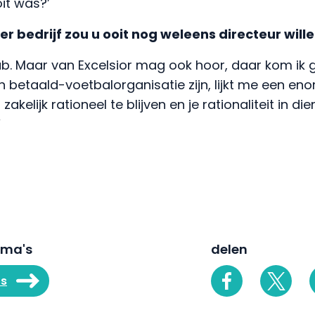
oit was?’
er bedrijf zou u ooit nog weleens directeur wille
lub. Maar van Excelsior mag ook hoor, daar kom ik 
n betaald-voetbalorganisatie zijn, lijkt me een en
akelijk rationeel te blijven en je rationaliteit in di
’
ema's
delen
rs