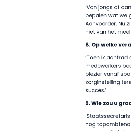
‘Van jongs af aan
bepalen wat we g
Aanvoerder. Nu zi
niet van het meel
8. Op welke vera
‘Toen ik aantrad 
medewerkers bedr
plezier vanaf spat
zorginstelling te
succes.’
9. Wie zou u gr
‘Staatssecretaris 
nog topambtenaar