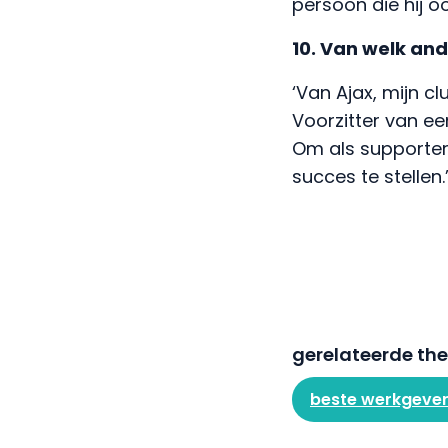
persoon die hij o
10. Van welk and
‘Van Ajax, mijn c
Voorzitter van ee
Om als supporter z
succes te stellen.
gerelateerde th
beste werkgeve