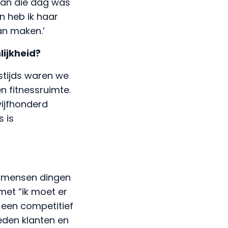
van die dag was
n heb ik haar
an maken.’
lijkheid?
stijds waren we
n fitnessruimte.
ijfhonderd
s is
s mensen dingen
 met “ik moet er
 een competitief
reden klanten en