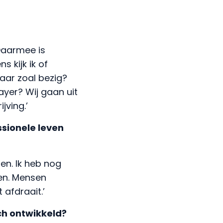
 Daarmee is
 kijk ik of
haar zoal bezig?
layer? Wij gaan uit
jving.’
ssionele leven
sen. Ik heb nog
en. Mensen
 afdraait.’
ch ontwikkeld?