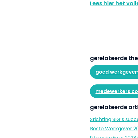
Lees hier het vol
gerelateerde th
goed werkgever
medewerkers con
gerelateerde art
Stichting SIG’s su
Beste Werkgever 20
9 trends die in 202