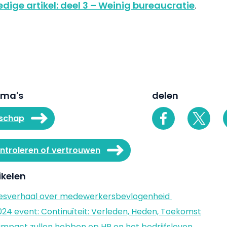
ledige artikel: deel 3 – Weinig bureaucratie
.
ema's
delen
schap
troleren of vertrouwen
ikelen
ccesverhaal over medewerkersbevlogenheid
24 event: Continuïteit: Verleden, Heden, Toekomst
3 impact zullen hebben op HR en het bedrijfsleven