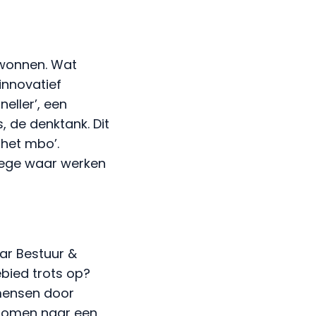
gewonnen. Wat
innovatief
eller’, een
 de denktank. Dit
 het mbo’.
llege waar werken
r Bestuur &
bied trots op?
mensen door
stromen naar een
 het MTO dat een