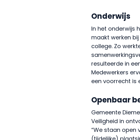
Onderwijs
In het onderwijs 
maakt werken bij 
college. Zo werkt
samenwerkingsver
resulteerde in ee
Medewerkers erva
een voorrecht is
Openbaar be
Gemeente Diemen
Veiligheid in on
“We staan open v
(tijdelijke) plaa
vaste baan. Ook v