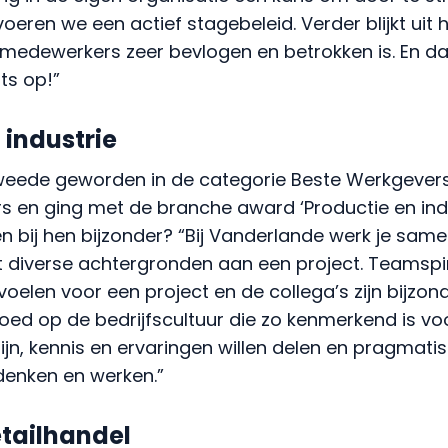
medewerkers zeer bevlogen en betrokken is. En da
ts op!”
 industrie
weede geworden in de categorie Beste Werkgeve
 en ging met de branche award ‘Productie en indus
 bij hen bijzonder? “Bij Vanderlande werk je sa
 diverse achtergronden aan een project. Teamspiri
oelen voor een project en de collega’s zijn bijzond
vloed op de bedrijfscultuur die zo kenmerkend is voo
 zijn, kennis en ervaringen willen delen en pragmati
denken en werken.”
etailhandel
n mag zich een jaar lang Beste Werkgever in de g