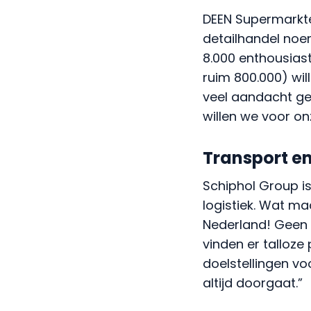
detailhandel noem
8.000 enthousias
ruim 800.000) wil
veel aandacht ges
willen we voor o
Transport en
Schiphol Group is
logistiek. Wat ma
Nederland! Geen 
vinden er talloz
doelstellingen vo
altijd doorgaat.”
Woningcorp