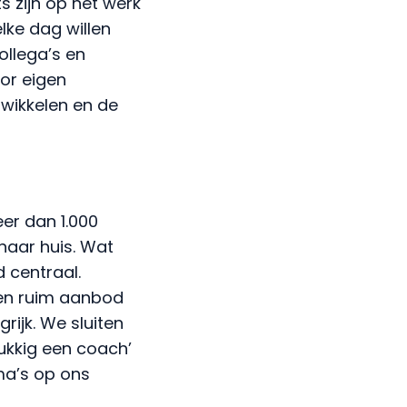
llega’s en
or eigen
twikkelen en de
er dan 1.000
naar huis. Wat
 centraal.
 een ruim aanbod
rijk. We sluiten
ukkig een coach’
ma’s op ons