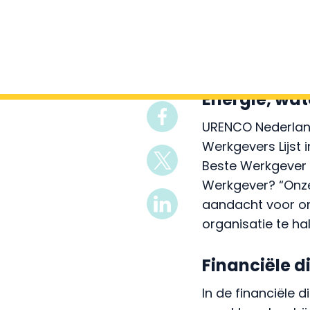
mensen via een l
aantal mensen me
Energie, wat
URENCO Nederland
Werkgevers Lijst
Beste Werkgever 
Werkgever? “Onze
aandacht voor on
organisatie te hal
Financiële d
In de financiële
maakt werken bij 
dat ze doen. Mens