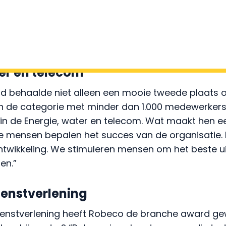
eer- en werktraject van een sociale werkplaats en
t een achterstand op de arbeidsmarkt als werkne
er en telecom
 behaalde niet alleen een mooie tweede plaats 
 in de categorie met minder dan 1.000 medewerkers
in de Energie, water en telecom. Wat maakt hen e
 mensen bepalen het succes van de organisatie. 
twikkeling. We stimuleren mensen om het beste uit
en.”
ienstverlening
 dienstverlening heeft Robeco de branche award g
hen bijzonder? “
Robeco is vol met mensen die trot
en die tot de beste in de wereld behoren en zich e