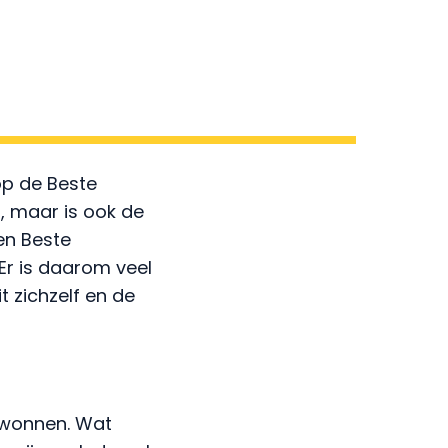
 hebben wij een
mer is dienst.”
op de Beste
, maar is ook de
en Beste
Er is daarom veel
 zichzelf en de
ewonnen. Wat
s zijn op het werk
lke dag willen