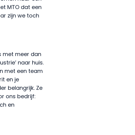
ar zijn we toch
rs met meer dan
trie’ naar huis.
men met een team
t en je
er belangrijk. Ze
r ons bedrijf:
sch en
root- en