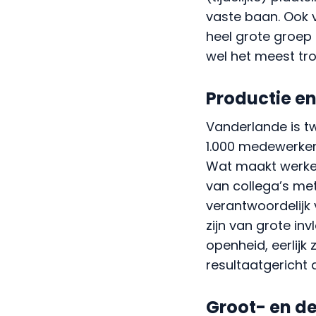
heel grote groep 
wel het meest tro
Productie en
Vanderlande is t
1.000 medewerkers
Wat maakt werken
van collega’s met
verantwoordelijk v
zijn van grote in
openheid, eerlijk
resultaatgericht 
Groot- en d
DEEN Supermarkte