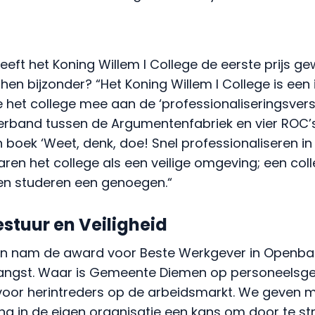
heeft het Koning Willem I College de eerste prijs 
hen bijzonder? “
Het Koning Willem I College is een 
e het college mee aan de ‘professionaliseringsversn
band tussen de Argumentenfabriek en vier ROC’s,
n boek ‘Weet, denk, doe! Snel professionaliseren in
ren het college als een veilige omgeving; een co
 en studeren een genoegen.
“
stuur en Veiligheid
 nam de award voor Beste Werkgever in Openbaa
tvangst. Waar is Gemeente Diemen op personeelsge
oor herintreders op de arbeidsmarkt. We geven 
tsing in de eigen organisatie een kans om door te 
oeren we een actief stagebeleid. Verder blijkt uit