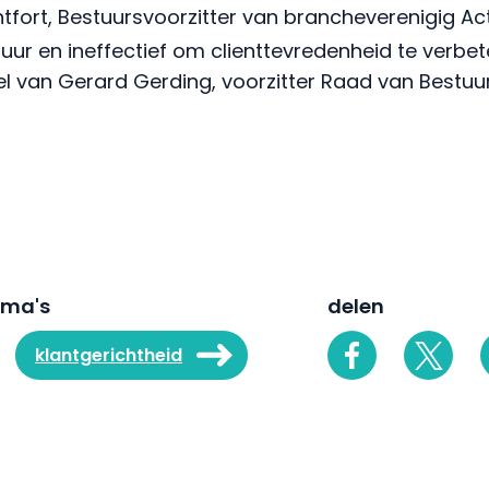
fort, Bestuursvoorzitter van brancheverenigig Act
uur en ineffectief om clienttevredenheid te verbeter
kel van Gerard Gerding, voorzitter Raad van Best
ema's
delen
klantgerichtheid