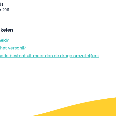
ds
 2011
ikelen
heid?
het verschil?
ie bestaat uit meer dan de droge omzetcijfers