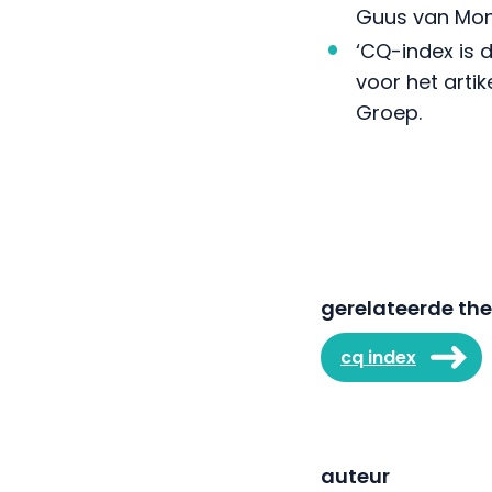
Guus van Mont
‘CQ-index is d
voor het arti
Groep.
gerelateerde th
cq index
auteur