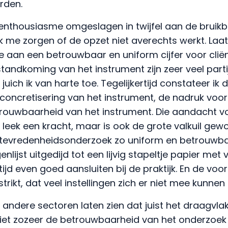
rden.
n enthousiasme omgeslagen in twijfel aan de bruik
 me zorgen of de opzet niet averechts werkt. Laat
e aan een betrouwbaar en uniform cijfer voor cli
otstandkoming van het instrument zijn zeer veel part
uich ik van harte toe. Tegelijkertijd constateer ik d
oncretisering van het instrument, de nadruk voor
rouwbaarheid van het instrument. Die aandacht v
eek een kracht, maar is ook de grote valkuil gewo
nttevredenheidsonderzoek zo uniform en betrouwba
nlijst uitgedijd tot een lijvig stapeltje papier me
tijd even goed aansluiten bij de praktijk. En de voo
strikt, dat veel instellingen zich er niet mee kunnen 
t andere sectoren laten zien dat juist het draagvla
niet zozeer de betrouwbaarheid van het onderzoek