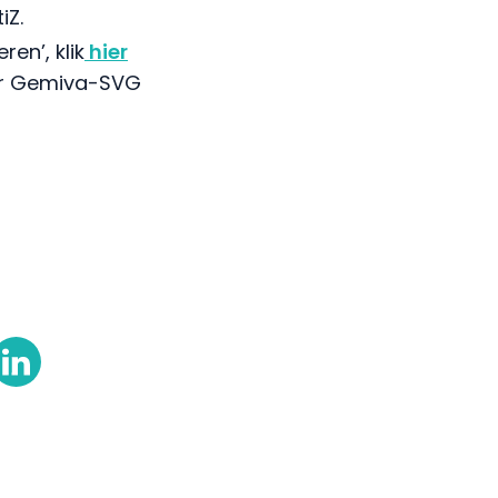
iZ.
en’, klik
hier
uur Gemiva-SVG