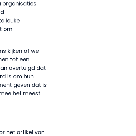
u organisaties
ed
e leuke
kt om
ns kijken of we
men tot een
van overtuigd dat
erd is om hun
ment geven dat is
armee het meest
or het artikel van