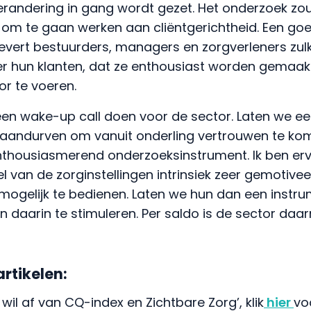
verandering in gang wordt gezet. Het onderzoek zo
 om te gaan werken aan cliëntgerichtheid. Een go
evert bestuurders, managers en zorgverleners zulk
er hun klanten, dat ze enthousiast worden gemaa
r te voeren.
 een wake-up call doen voor de sector. Laten we ee
en aandurven om vanuit onderling vertrouwen te ko
 enthousiasmerend onderzoeksinstrument. Ik ben er
l van de zorginstellingen intrinsiek zeer gemotive
mogelijk te bedienen. Laten we hun dan een instru
n daarin te stimuleren. Per saldo is de sector da
rtikelen:
wil af van CQ-index en Zichtbare Zorg’, klik
hier
vo