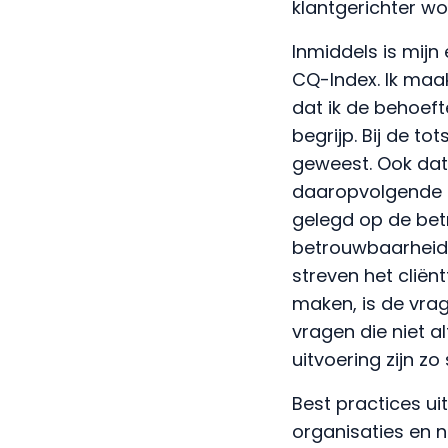
klantgerichter wo
Inmiddels is mij
CQ-Index. Ik maak
dat ik de behoeft
begrijp. Bij de t
geweest. Ook dat j
daaropvolgende c
gelegd op de bet
betrouwbaarheid l
streven het clië
maken, is de vrage
vragen die niet al
uitvoering zijn zo 
Best practices ui
organisaties en 