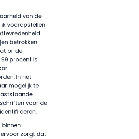
baarheid van de
 ik vooropstellen
ënttevredenheid
ijen betrokken
at bij de
 99 procent is
oor
rden. In het
ar mogelijk te
t vaststaande
rschriften voor de
identifi ceren.
k binnen
 ervoor zorgt dat