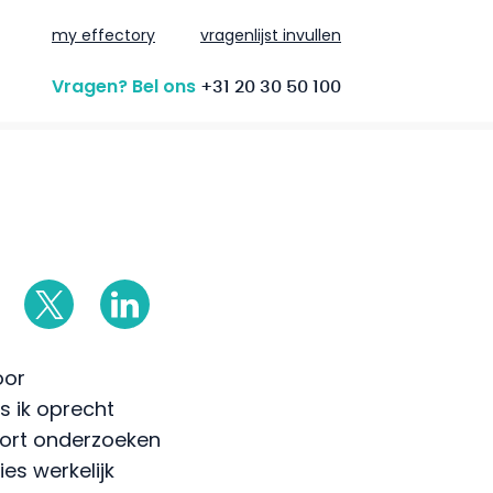
my effectory
vragenlijst invullen
Vragen? Bel ons
+31 20 30 50 100
oor
s ik oprecht
oort onderzoeken
es werkelijk