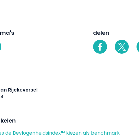
ema's
delen
an Rijckevorsel
14
ikelen
s de Bevlogenheidsindex™ kiezen als benchmark