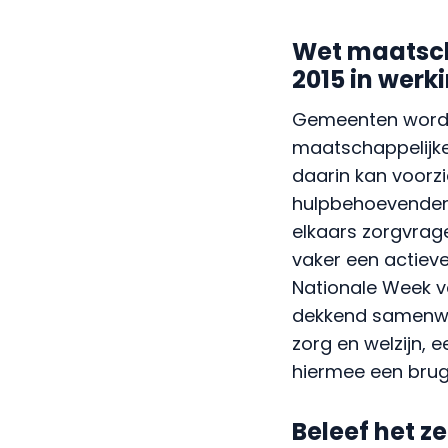
Wet maatsch
2015 in werk
Gemeenten worden
maatschappelijke
daarin kan voorz
hulpbehoevenden 
elkaars zorgvrag
vaker een actieve
Nationale Week va
dekkend samenwer
zorg en welzijn, 
hiermee een brug
Beleef het ze