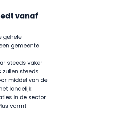
eedt vanaf
e gehele
t een gemeente
t
ar steeds vaker
 zullen steeds
oor middel van de
 het landelijk
ies in de sector
Plus vormt