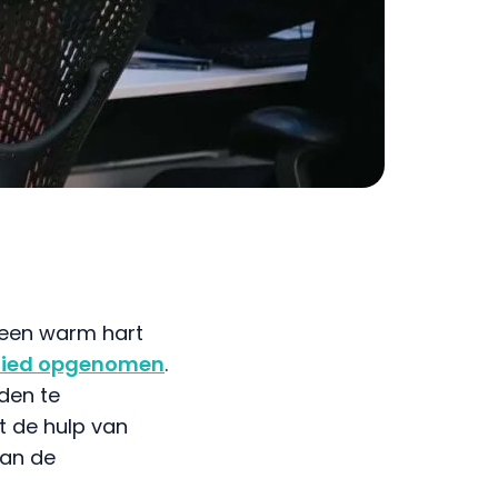
 een warm hart
n lied opgenomen
.
den te
t de hulp van
van de