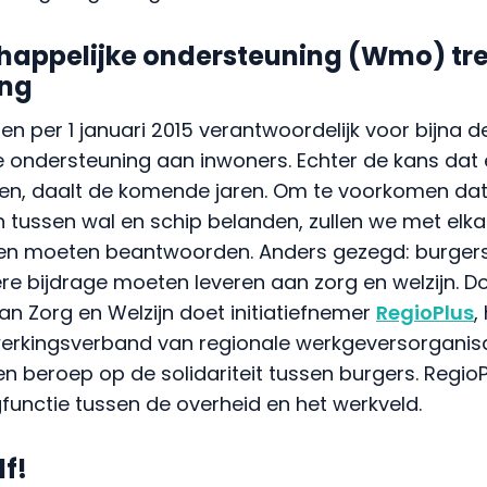
appelijke ondersteuning (Wmo) tr
ing
 per 1 januari 2015 verantwoordelijk voor bijna d
 ondersteuning aan inwoners. Echter de kans da
ien, daalt de komende jaren. Om te voorkomen da
tussen wal en schip belanden, zullen we met elka
en moeten beantwoorden. Anders gezegd: burgers
re bijdrage moeten leveren aan zorg en welzijn. D
n Zorg en Welzijn doet initiatiefnemer
RegioPlus
,
kingsverband van regionale werkgeversorganisat
een beroep op de solidariteit tussen burgers. Regio
functie tussen de overheid en het werkveld.
lf!