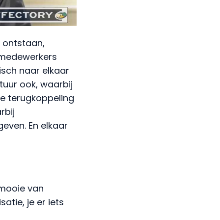
t ontstaan,
 medewerkers
sch naar elkaar
tuur ook, waarbij
ie terugkoppeling
rbij
geven. En elkaar
 mooie van
atie, je er iets