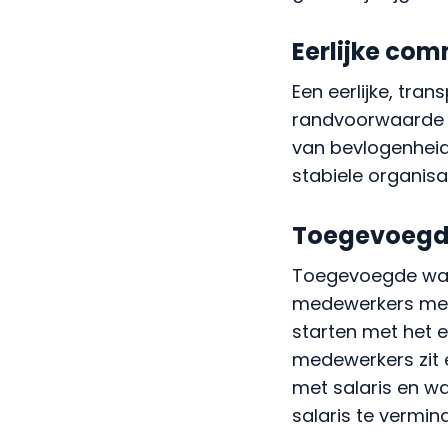
Eerlijke co
Een eerlijke, tra
randvoorwaarde 
van bevlogenheid 
stabiele organisat
Toegevoegd
Toegevoegde waar
medewerkers meer
starten met het e
medewerkers zit e
met salaris en w
salaris te vermin