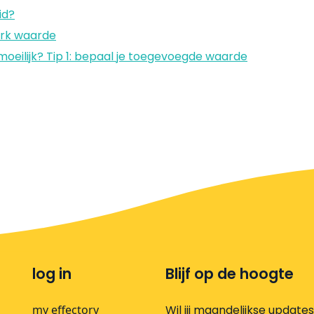
id?
erk waarde
oeilijk? Tip 1: bepaal je toegevoegde waarde
log in
Blijf op de hoogte
my effectory
Wil jij maandelijkse update