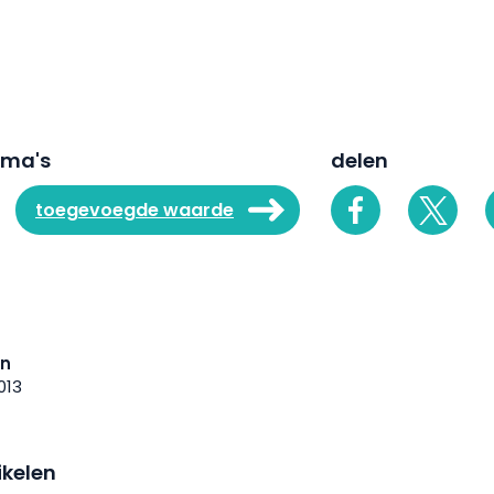
ema's
delen
toegevoegde waarde
en
013
ikelen