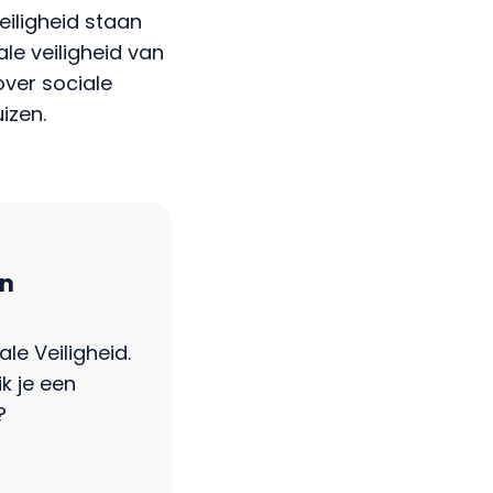
eiligheid staan
le veiligheid van
over sociale
izen.
en
ale Veiligheid.
k je een
p?