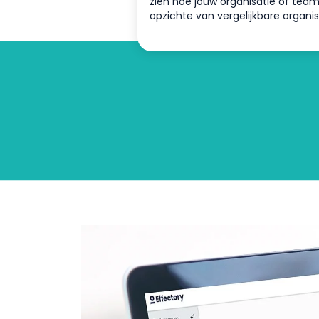
zien hoe jouw organisatie of tea
opzichte van vergelijkbare organis