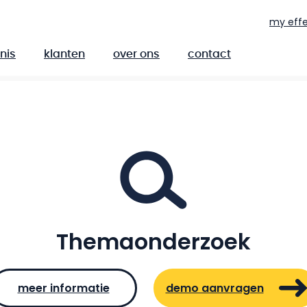
my effe
nis
klanten
over ons
contact
Themaonderzoek
meer informatie
demo aanvragen