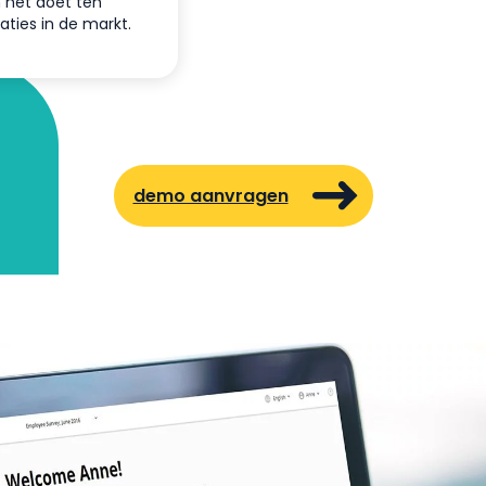
m het doet ten
aties in de markt.
demo aanvragen