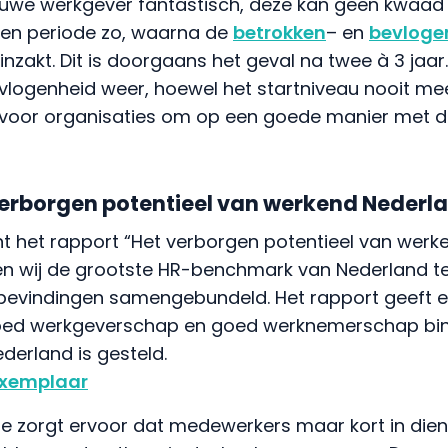
euwe werkgever fantastisch, deze kan geen kwaad d
t een periode zo, waarna de
betrokken
– en
bevloge
zakt. Dit is doorgaans het geval na twee à 3 jaar. 
vlogenheid weer, hoewel het startniveau nooit me
 voor organisaties om op een goede manier met d
verborgen potentieel van werkend Nederl
nt het rapport “Het verborgen potentieel van werke
en wij de grootste HR-benchmark van Nederland te
evindingen samengebundeld. Het rapport geeft ee
goed werkgeverschap en goed werknemerschap bi
ederland is gesteld.
exemplaar
e zorgt ervoor dat medewerkers maar kort in diens