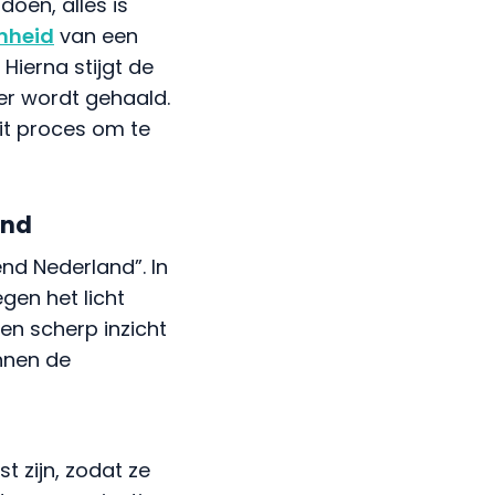
oen, alles is
nheid
van een
Hierna stijgt de
er wordt gehaald.
it proces om te
and
nd Nederland”. In
gen het licht
n scherp inzicht
nnen de
t zijn, zodat ze