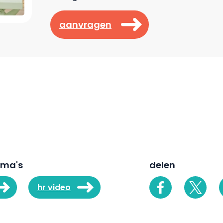
aanvragen
ema's
delen
hr video