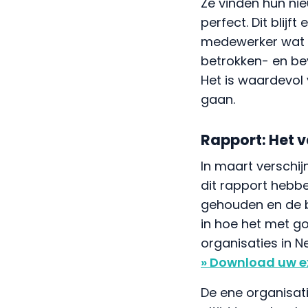
Ze vinden hun ni
perfect. Dit blijf
medewerker wat in
betrokken- en be
Het is waardevol
gaan.
Rapport: Het 
In maart verschij
dit rapport hebb
gehouden en de b
in hoe het met 
organisaties in N
» Download uw 
De ene organisati