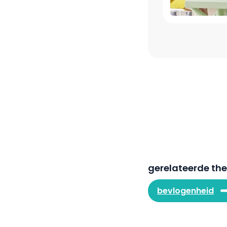
gerelateerde th
bevlogenheid