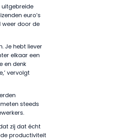
 uitgebreide
izenden euro’s
rd weer door de
. Je hebt liever
hter elkaar een
ie en denk
,’ vervolgt
derden
, meten steeds
werkers.
at zij dat écht
de productiviteit