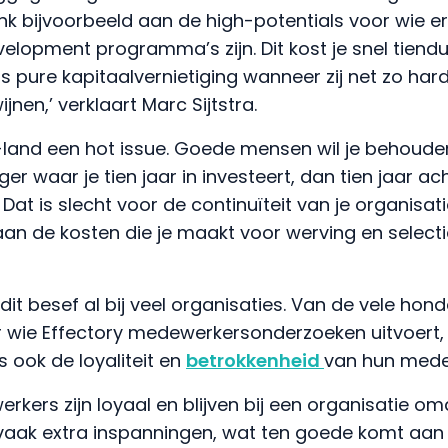
nk bijvoorbeeld aan de high-potentials voor wie er
opment programma’s zijn. Dit kost je snel tiendu
is pure kapitaalvernietiging wanneer zij net zo ha
nen,’ verklaart Marc Sijtstra.
 HR-land een hot issue. Goede mensen wil je behouden
 waar je tien jaar in investeert, dan tien jaar ac
at is slecht voor de continuïteit van je organisat
n de kosten die je maakt voor werving en selectie
dit besef al bij veel organisaties. Van de vele hon
r wie Effectory medewerkersonderzoeken uitvoert
 ook de loyaliteit en
betrokkenheid
van hun mede
kers zijn loyaal en blijven bij een organisatie omd
en vaak extra inspanningen, wat ten goede komt aan 