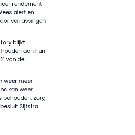
 meer rendement
Wees alert en
voor verrassingen
ory blijkt
e houden aan hun
0% van de
gen weer meer
ans kan weer
s behouden, zorg
besluit Sijtstra.