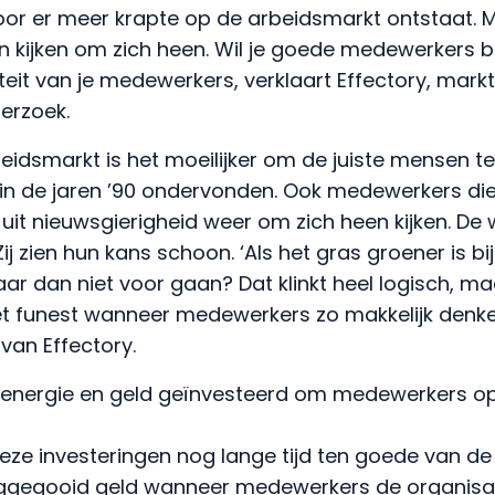
or er meer krapte op de arbeidsmarkt ontstaat.
en kijken om zich heen. Wil je goede medewerkers 
teit van je medewerkers, verklaart Effectory, marktl
erzoek.
eidsmarkt is het moeilijker om de juiste mensen te
in de jaren ’90 ondervonden. Ook medewerkers die 
uit nieuwsgierigheid weer om zich heen kijken. De
j zien hun kans schoon. ‘Als het gras groener is bi
r dan niet voor gaan? Dat klinkt heel logisch, ma
het funest wanneer medewerkers zo makkelijk denke
 van Effectory.
d, energie en geld geïnvesteerd om medewerkers op
eze investeringen nog lange tijd ten goede van de
gegooid geld wanneer medewerkers de organisati