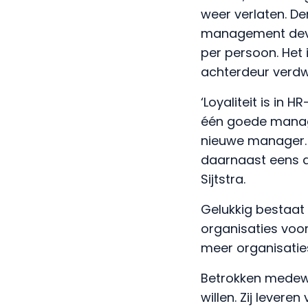
weer verlaten. De
management devel
per persoon. Het 
achterdeur verdwij
‘Loyaliteit is in
één goede manager
nieuwe manager. D
daarnaast eens aa
Sijtstra.
Gelukkig bestaat 
organisaties voo
meer organisaties
Betrokken medewer
willen. Zij lever