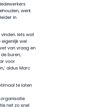
 Medewerkers
behouden, werk
eider in
 vinden. Iets wat
eigenlijk wel
 wet van vraag en
j de buren,
ar voor
n,’ aldus Marc
timaal te laten
 organisatie
e net zo snel