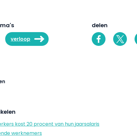
ema's
delen
verloop
en
ikelen
ers kost 20 procent van hun jaarsalaris
kende werknemers