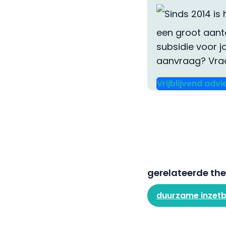
Sinds 2014 is
een groot aant
subsidie voor j
aanvraag? Vraa
Vrijblijvend adv
gerelateerde th
duurzame inzet