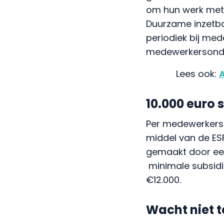
om hun werk met b
Duurzame inzetba
periodiek bij me
medewerkersonderz
A
10.000 euro
Per medewerkers
middel van de ESF-
gemaakt door een
minimale subsidie
€12.000.
Wacht niet t