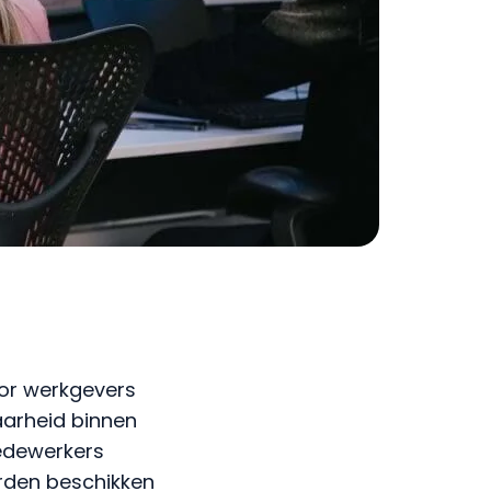
oor werkgevers
aarheid binnen
medewerkers
rden beschikken