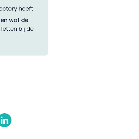
fectory heeft
ten wat de
etten bij de