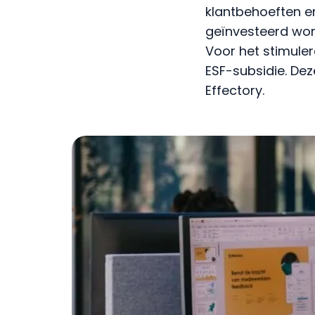
klantbehoeften en
geïnvesteerd word
Voor het stimule
ESF-subsidie. De
Effectory.