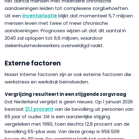
het aantal mensen met meerdere chronische
aandoeningen leiden tot complexere zorgbehoeften.
Uit een
inventarisatie
blijkt dat momenteel 5,7 miljoen
mensen leven met twee of meer chronische
aandoeningen. Prognoses wijzen uit dat dit aantal in
2040 zal oplopen tot 6,6 miljoen, waardoor
ziekenhuismedewerkers overweldigd raakt.
Externe factoren
Naast interne factoren zijn er ook externe factoren die
werkstress en werkdruk beïnvloeden.
Vergrijzing resulteert in een stijgende zorgvraag
Dat Nederland vergrijst is geen nieuws. Op 1 januari 2026
bestaat
21,1 procent
van de bevolking uit personen van
65 jaar of ouder. Dit is een aanzienlijke stijging
vergeleken met 1990, toen slechts 12,8 procent van de
bevolking 65-plus was. Van deze groep is 956.509
boven de 80 jaar. De vergrijzing leidt tot een hogere