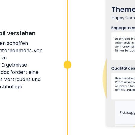
il verstehen
ten schaffen
 Unternehmens, von
 zu
e Ergebnisse
 das fördert eine
es Vertrauens und
achhaltige