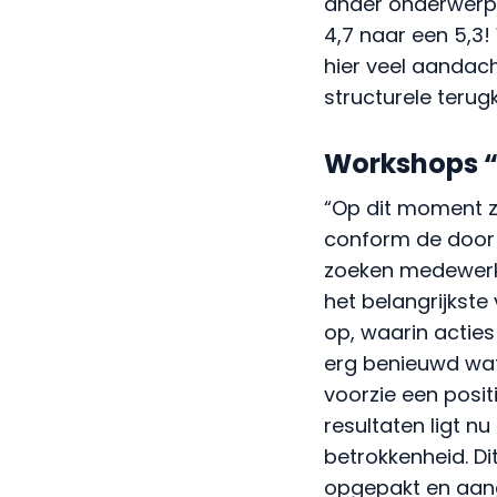
ander onderwerp 
4,7 naar een 5,3!
hier veel aandac
structurele terug
Workshops “
“Op dit moment z
conform de door 
zoeken medewerke
het belangrijkste
op, waarin actie
erg benieuwd wat
voorzie een posit
resultaten ligt n
betrokkenheid. Di
opgepakt en aan