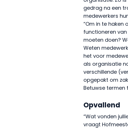
gedrag na een tr
medewerkers hun 
“Om in te haken o
functioneren van
moeten doen? We
Weten medewerkers 
het voor medewer
als organisatie na
verschillende (v
opgepakt om zake
Betuwse termen te
Opvallend
“Wat vonden jull
vraagt Hofmeester