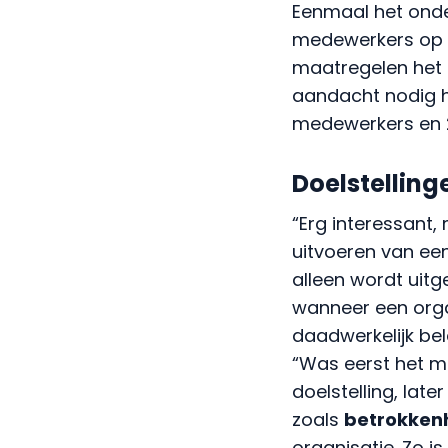
Eenmaal het onde
medewerkers op v
maatregelen het 
aandacht nodig h
medewerkers en 2
Doelstelling
“Erg interessant,
uitvoeren van een
alleen wordt uitg
wanneer een orga
daadwerkelijk bel
“Was eerst het m
doelstelling, lat
zoals
betrokken
organisatie. Zo i