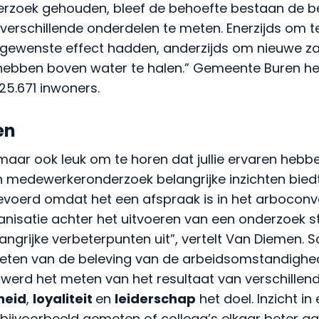
rzoek gehouden, bleef de behoefte bestaan de b
erschillende onderdelen te meten. Enerzijds om t
gewenste effect hadden, anderzijds om nieuwe za
ebben boven water te halen.” Gemeente Buren he
5.671 inwoners.
en
 maar ook leuk om te horen dat jullie ervaren hebb
 medewerkeronderzoek belangrijke inzichten biedt.
evoerd omdat het een afspraak is in het arboconve
nisatie achter het uitvoeren van een onderzoek s
angrijke verbeterpunten uit”, vertelt Van Diemen. S
eten van de beleving van de arbeidsomstandighe
er werd het meten van het resultaat van verschille
heid
,
loyaliteit
en
leiderschap
het doel. Inzicht in
s bijvoorbeeld gemeten of collega’s elkaar beter 