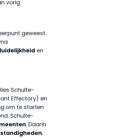
n vorig
peerpunt geweest.
ema
duidelijkheid
en
ies Schulte-
nt Effectory) en
ng om te starten
nd. Schulte-
emeenten
. Daarin
standigheden
.