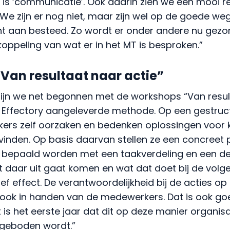
is ‘communicatie’. Ook daarin zien we een mooi re
 We zijn er nog niet, maar zijn wel op de goede weg
ht aan besteed. Zo wordt er onder andere nu gezo
koppeling van wat er in het MT is besproken.”
Van resultaat naar actie”
ijn we net begonnen met de workshops “Van resul
Effectory aangeleverde methode. Op een gestruc
rs zelf oorzaken en bedenken oplossingen voor kn
 vinden. Op basis daarvan stellen ze een concreet
s bepaald worden met een taakverdeling en een dea
 daar uit gaat komen en wat dat doet bij de volge
ief effect. De verantwoordelijkheid bij de acties op
u ook in handen van de medewerkers. Dat is ook g
t is het eerste jaar dat dit op deze manier organis
geboden wordt.”