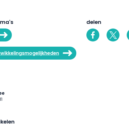
ema's
delen
twikkelingsmogelijkheden
ee
11
ikelen