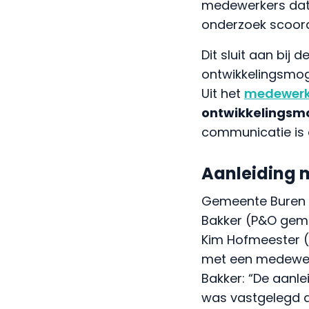
medewerkers dat 
onderzoek scoord
Dit sluit aan bi
ontwikkelingsmog
Uit het
medewerk
ontwikkelingsm
communicatie is
Aanleiding
Gemeente Buren v
Bakker (P&O geme
Kim Hofmeester (
met een medewerk
Bakker: “De aanle
was vastgelegd 