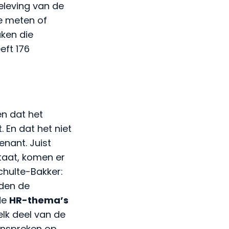
eleving van de
e meten of
ken die
eft 176
en dat het
 En dat het niet
nant. Juist
taat, komen er
chulte-Bakker:
den de
nde
HR-thema’s
 elk deel van de
aanspreken op