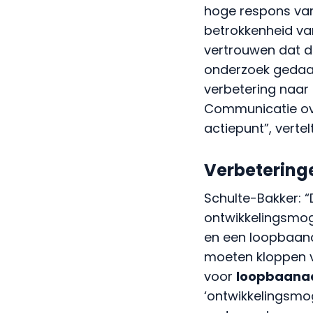
hoge respons van 
betrokkenheid va
vertrouwen dat d
onderzoek gedaan
verbetering naar
Communicatie ove
actiepunt”, vertel
Verbetering
Schulte-Bakker: 
ontwikkelingsmog
en een loopbaana
moeten kloppen vo
voor
loopbaana
‘ontwikkelingsmog