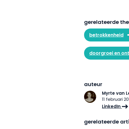
gerelateerde th
betrokkenheid
doorgroei en on
auteur
Myrte van L
11 februari 20
LinkedIn
gerelateerde art