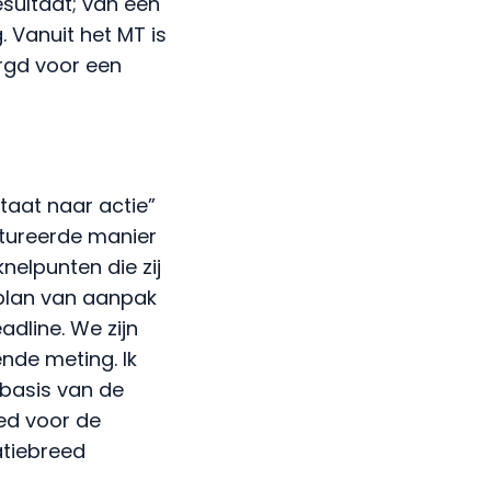
sultaat; van een
. Vanuit het MT is
rgd voor een
taat naar actie”
tureerde manier
elpunten die zij
 plan van aanpak
dline. We zijn
nde meting. Ik
 basis van de
oed voor de
atiebreed