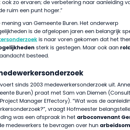
ook zo ervaren; de verbetering naar aanleiding va
e ruim een punt hoger.”
j de mening van Gemeente Buren. Het onderwerp
elijkheden is de afgelopen jaren een belangrijk s
ersonderzoek
is naar voren gekomen dat het th
ogelijkheden
sterk is gestegen. Maar ook aan
rol
 aandacht besteed.
 medewerkersonderzoek
oert sinds 2003 medewerkersonderzoek uit. Annel
ente Buren) praat met Sam van Diemen (Consulta
Project Manager Effectory). “Wat was de aanleidi
ersonderzoek?”, vraagt Hofmeester belangstelle
iding was een afspraak in het
arboconvenant G
de medewerkers te bevragen over hun
arbeidsom