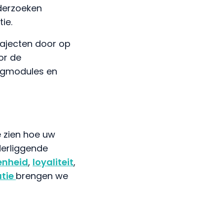
nderzoeken
ie.
rajecten door op
or de
aagmodules en
e zien hoe uw
derliggende
enheid
,
loyaliteit
,
tie
brengen we