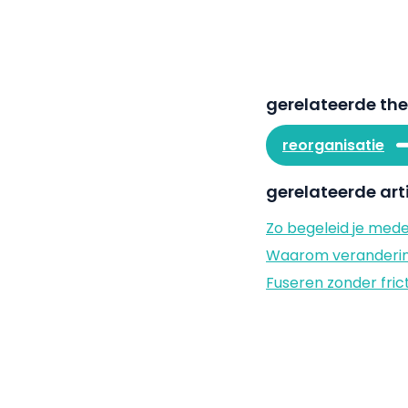
gerelateerde th
reorganisatie
gerelateerde art
Zo begeleid je med
Waarom verandering
Fuseren zonder fric