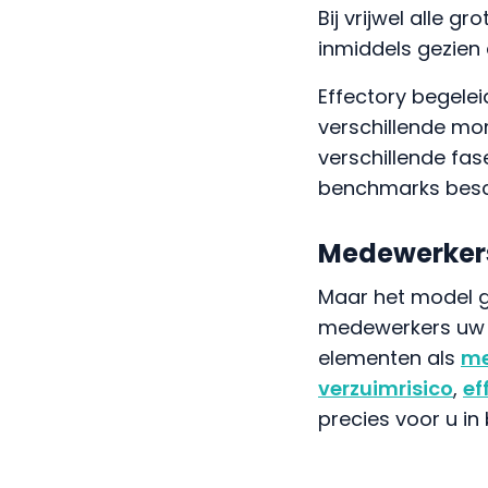
Bij vrijwel alle
inmiddels gezien
Effectory begelei
verschillende mo
verschillende fa
benchmarks besc
Medewerkers
Maar het model g
medewerkers uw o
elementen als
me
verzuimrisico
,
ef
precies voor u in 