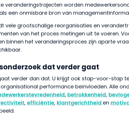
 grote veranderingstrajecten worden medewerkerso
 als een onmisbare bron van managementinformat
dt vele grootschalige reorganisaties en verandert
menten van het proces metingen uit te voeren. Vo
sen binnen het veranderingsproces zijn aparte vr
hikbaar.
onderzoek dat verder gaat
aat verder dan dat. U krijgt ook stap-voor-stap t
rganisational performance beïnvloeden. Alle on
dewerkerstevredenheid
,
betrokkenheid
,
bevlog
fectiviteit
,
efficiëntie
,
klantgerichtheid
en
motiva
beeld.