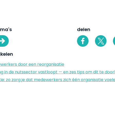
ema's
delen
ikelen
ewerkers door een reorganisatie
 in de nutssector vastloopt — en zes tips om dit te doo
tie: zo zorg je dat medewerkers zich één organisatie voel