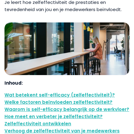
Je leert hoe zelfeffectiviteit de prestaties en
tevredenheid van jou en je medewerkers beïnvloedt.
Inhoud:
Wat betekent self-efficacy (zelfeffectiviteit)?
Welke factoren beïnvloeden zelfeffectiviteit?
Waarom is self-efficacy belangrijk op de werkvloer?
Hoe meet en verbeter je zelfeffectiviteit?
Zelfeffectiviteit ontwikkelen
Verhoog de zelfeffectiviteit van je medewerkers